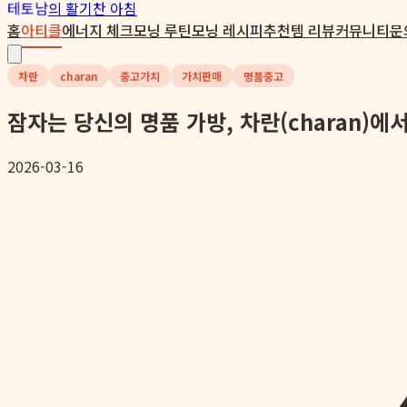
테토남
의 활기찬 아침
홈
아티클
에너지 체크
모닝 루틴
모닝 레시피
추천템 리뷰
커뮤니티
문
차란
charan
중고가치
가치판매
명품중고
잠자는 당신의 명품 가방, 차란(charan)
2026-03-16