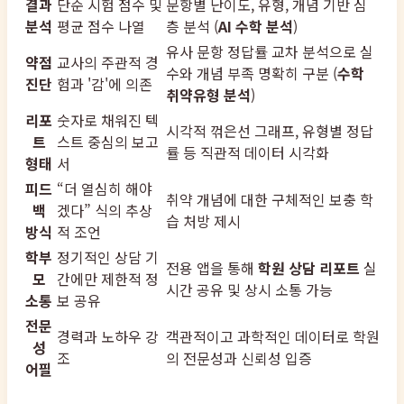
결과
단순 시험 점수 및
문항별 난이도, 유형, 개념 기반 심
분석
평균 점수 나열
층 분석 (
AI 수학 분석
)
유사 문항 정답률 교차 분석으로 실
약점
교사의 주관적 경
수와 개념 부족 명확히 구분 (
수학
진단
험과 '감'에 의존
취약유형 분석
)
리포
숫자로 채워진 텍
시각적 꺾은선 그래프, 유형별 정답
트
스트 중심의 보고
률 등 직관적 데이터 시각화
형태
서
피드
“더 열심히 해야
취약 개념에 대한 구체적인 보충 학
백
겠다” 식의 추상
습 처방 제시
방식
적 조언
학부
정기적인 상담 기
전용 앱을 통해
학원 상담 리포트
실
모
간에만 제한적 정
시간 공유 및 상시 소통 가능
소통
보 공유
전문
경력과 노하우 강
객관적이고 과학적인 데이터로 학원
성
조
의 전문성과 신뢰성 입증
어필