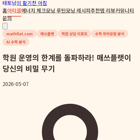
테토남
의 활기찬 아침
홈
아티클
에너지 체크
모닝 루틴
모닝 레시피
추천템 리뷰
커뮤니티
문의
mathflat.com
매쓰플랫
학원 상담 리포트
수학 취약유형 분석
AI 수학 분석
학원 운영의 한계를 돌파하라! 매쓰플랫이
당신의 비밀 무기
2026-05-07