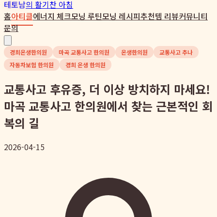
테토남
의 활기찬 아침
홈
아티클
에너지 체크
모닝 루틴
모닝 레시피
추천템 리뷰
커뮤니티
문의
경희온생한의원
마곡 교통사고 한의원
온생한의원
교통사고 추나
자동차보험 한의원
경희 온생 한의원
교통사고 후유증, 더 이상 방치하지 마세요!
마곡 교통사고 한의원에서 찾는 근본적인 회
복의 길
2026-04-15