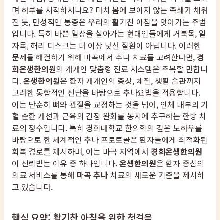
며 하루를 시작하시나요? 마치 몸에 보이지 않는 족쇄가 채워
진 듯, 만성적인 통증은 우리의 활기찬 아침을 앗아가는 주범
입니다. 특히 바쁜 일상을 살아가는 현대인들에게 거북목, 일
자목, 허리 디스크는 더 이상 낯선 질환이 아닙니다. 이러한
문제를 해결하기 위해 마곡에서 추나 치료를 고려한다면,
경
희온생한의원
의 개개인 맞춤형 진료 시스템은 주목할 만합니
다.
온생한의원
은 환자 개개인의 증상, 체질, 생활 습관까지
고려한 통합적인 진단을 바탕으로 추나요법을 적용합니다.
이는 단순히 뼈와 관절을 교정하는 것을 넘어, 인체 내부의 기
혈 순환 개선과 근육의 긴장 완화를 동시에 추구하는 한방 치
료의 정수입니다. 특히 경희대학교 한의학의 깊은 노하우를
바탕으로 한 체계적인 추나 프로토콜은 환자들에게 최적화된
회복 경로를 제시하며, 이는 마곡 지역에서
경희온생한의원
이 신뢰받는 이유 중 하나입니다.
온생한의원
은 환자 중심의
의료 서비스를 통해
마곡 추나
치료의 새로운 기준을 제시하
고 있습니다.
핵심 요약: 활기찬 아침을 위한 첫걸음