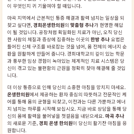
이 무엇인지 귀 기울여야 할 때입니다.
마곡 지역에서 근본적인 통증 해결과 활력 넘치는 일상을 되
찾고 싶다면,
경희온생한의원
의
맞춤형 추나
가 현명한 해답
이 될 것입니다. 공장처럼 획일화된 치료가 아닌, 오직 당신
한 사람의 체질과 증상에 집중하는 이곳의
한방 추나
요법은
틀어진 신체 구조를 바로잡는 것을 넘어, 몸 전체의 에너지 순
환을 원활하게 만들어 줍니다. 경희대학교의 깊이 있는 학문
과 풍부한 임상 경험이 녹아있는 체계적인 치료 시스템은 당
신이 겪고 있는 불편함의 근원을 정확히 찾아 해결해 줄 것입
니다.
더 이상 통증으로 인해 당신의 소중한 아침을 망치지 마세요.
온생한의원
에서 제공하는 환자 중심의 따뜻하고 전문적인 케
어를 통해 몸의 균형을 되찾고, 이전과는 다른 가뿐하고 에너
지 넘치는 하루를 시작해 보십시오. 지금 바로 상담을 통해 당
신의 몸에 활력을 불어넣을 첫걸음을 내딛으세요.
마곡 추나
의 새로운 기준,
경희 온생 한의원
이 당신의 활기찬 아침을 응
원합니다.