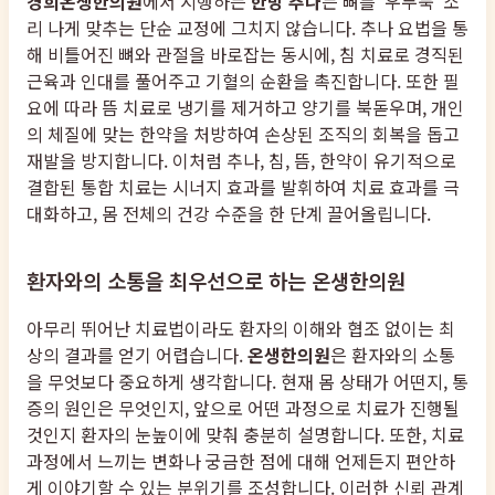
경희온생한의원
에서 시행하는
한방 추나
는 뼈를 '우두둑' 소
리 나게 맞추는 단순 교정에 그치지 않습니다. 추나 요법을 통
해 비틀어진 뼈와 관절을 바로잡는 동시에, 침 치료로 경직된
근육과 인대를 풀어주고 기혈의 순환을 촉진합니다. 또한 필
요에 따라 뜸 치료로 냉기를 제거하고 양기를 북돋우며, 개인
의 체질에 맞는 한약을 처방하여 손상된 조직의 회복을 돕고
재발을 방지합니다. 이처럼 추나, 침, 뜸, 한약이 유기적으로
결합된 통합 치료는 시너지 효과를 발휘하여 치료 효과를 극
대화하고, 몸 전체의 건강 수준을 한 단계 끌어올립니다.
환자와의 소통을 최우선으로 하는 온생한의원
아무리 뛰어난 치료법이라도 환자의 이해와 협조 없이는 최
상의 결과를 얻기 어렵습니다.
온생한의원
은 환자와의 소통
을 무엇보다 중요하게 생각합니다. 현재 몸 상태가 어떤지, 통
증의 원인은 무엇인지, 앞으로 어떤 과정으로 치료가 진행될
것인지 환자의 눈높이에 맞춰 충분히 설명합니다. 또한, 치료
과정에서 느끼는 변화나 궁금한 점에 대해 언제든지 편안하
게 이야기할 수 있는 분위기를 조성합니다. 이러한 신뢰 관계