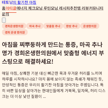
테토남
의 활기찬 아침
홈
아티클
에너지 체크
모닝 루틴
모닝 레시피
추천템 리뷰
커뮤니티
문의
경희온생한의원
마곡 추나
맞춤형 추나
한방 추나
온생한의원
경희 온생 한의원
아침을 찌뿌둥하게 만드는 통증, 마곡 추나
명가 경희온생한의원에서 맞춤형 에너지 부
스팅으로 해결하세요!
매일 아침, 상쾌한 기분 대신 뻐근한 목과 무거운 허리를 느끼며
하루를 시작하시나요? 마치 몸에 보이지 않는 족쇄가 채워진 듯,
만성적인 통증은 우리의 활기찬 아침을 앗아가는 주범입니다. 특
히 바쁜 일상을 살아가는 현대인들에게 거북목, 일자목, 허리 디스
크는 더 이상 낯선 질환이 ...