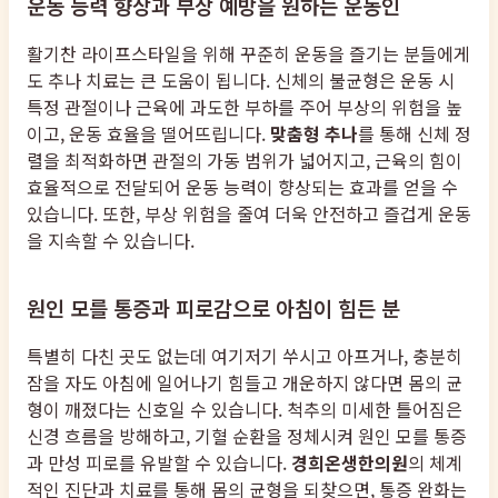
운동 능력 향상과 부상 예방을 원하는 운동인
활기찬 라이프스타일을 위해 꾸준히 운동을 즐기는 분들에게
도 추나 치료는 큰 도움이 됩니다. 신체의 불균형은 운동 시
특정 관절이나 근육에 과도한 부하를 주어 부상의 위험을 높
이고, 운동 효율을 떨어뜨립니다.
맞춤형 추나
를 통해 신체 정
렬을 최적화하면 관절의 가동 범위가 넓어지고, 근육의 힘이
효율적으로 전달되어 운동 능력이 향상되는 효과를 얻을 수
있습니다. 또한, 부상 위험을 줄여 더욱 안전하고 즐겁게 운동
을 지속할 수 있습니다.
원인 모를 통증과 피로감으로 아침이 힘든 분
특별히 다친 곳도 없는데 여기저기 쑤시고 아프거나, 충분히
잠을 자도 아침에 일어나기 힘들고 개운하지 않다면 몸의 균
형이 깨졌다는 신호일 수 있습니다. 척추의 미세한 틀어짐은
신경 흐름을 방해하고, 기혈 순환을 정체시켜 원인 모를 통증
과 만성 피로를 유발할 수 있습니다.
경희온생한의원
의 체계
적인 진단과 치료를 통해 몸의 균형을 되찾으면, 통증 완화는