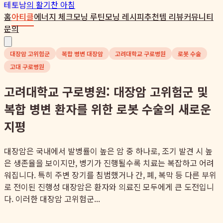
테토남
의 활기찬 아침
홈
아티클
에너지 체크
모닝 루틴
모닝 레시피
추천템 리뷰
커뮤니티
문의
대장암 고위험군
복합 병변 대장암
고려대학교 구로병원
로봇 수술
고대 구로병원
고려대학교 구로병원: 대장암 고위험군 및
복합 병변 환자를 위한 로봇 수술의 새로운
지평
대장암은 국내에서 발병률이 높은 암 중 하나로, 조기 발견 시 높
은 생존율을 보이지만, 병기가 진행될수록 치료는 복잡하고 어려
워집니다. 특히 주변 장기를 침범했거나 간, 폐, 복막 등 다른 부위
로 전이된 진행성 대장암은 환자와 의료진 모두에게 큰 도전입니
다. 이러한 대장암 고위험군...