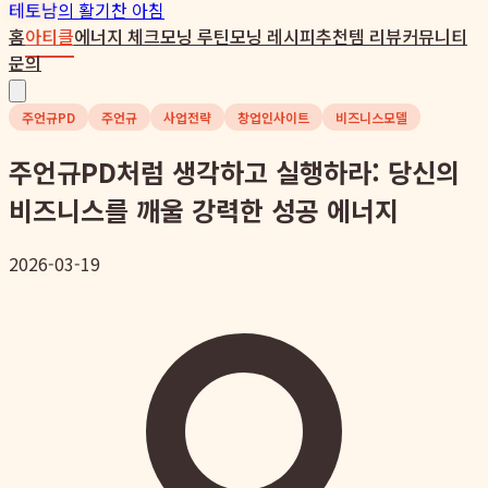
테토남
의 활기찬 아침
홈
아티클
에너지 체크
모닝 루틴
모닝 레시피
추천템 리뷰
커뮤니티
문의
주언규PD
주언규
사업전략
창업인사이트
비즈니스모델
주언규PD처럼 생각하고 실행하라: 당신의
비즈니스를 깨울 강력한 성공 에너지
2026-03-19