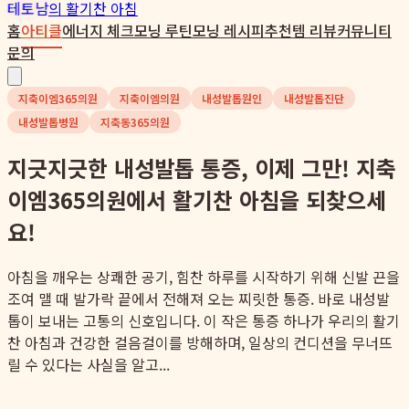
테토남
의 활기찬 아침
홈
아티클
에너지 체크
모닝 루틴
모닝 레시피
추천템 리뷰
커뮤니티
문의
지축이엠365의원
지축이엠의원
내성발톱원인
내성발톱진단
내성발톱병원
지축동365의원
지긋지긋한 내성발톱 통증, 이제 그만! 지축
이엠365의원에서 활기찬 아침을 되찾으세
요!
아침을 깨우는 상쾌한 공기, 힘찬 하루를 시작하기 위해 신발 끈을
조여 맬 때 발가락 끝에서 전해져 오는 찌릿한 통증. 바로 내성발
톱이 보내는 고통의 신호입니다. 이 작은 통증 하나가 우리의 활기
찬 아침과 건강한 걸음걸이를 방해하며, 일상의 컨디션을 무너뜨
릴 수 있다는 사실을 알고...