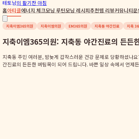
테토남
의 활기찬 아침
홈
아티클
에너지 체크
모닝 루틴
모닝 레시피
추천템 리뷰
커뮤니티
문
지축이엠365의원
지축이엠의원
EM365의원
지축동 야간진료
지축 3
지축이엠365의원: 지축동 야간진료의 든든한 파트너
지축동 주민 여러분, 밤늦게 갑작스러운 건강 문제로 당황하셨나요? 
간진료의 든든한 버팀목이 되어 드립니다. 바쁜 일상 속에서 언제든 