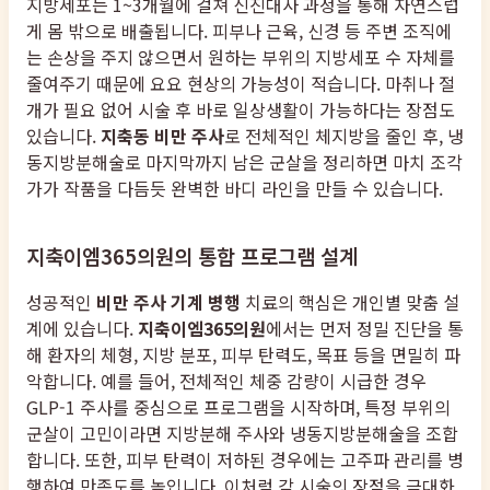
지방세포는 1~3개월에 걸쳐 신진대사 과정을 통해 자연스럽
게 몸 밖으로 배출됩니다. 피부나 근육, 신경 등 주변 조직에
는 손상을 주지 않으면서 원하는 부위의 지방세포 수 자체를
줄여주기 때문에 요요 현상의 가능성이 적습니다. 마취나 절
개가 필요 없어 시술 후 바로 일상생활이 가능하다는 장점도
있습니다.
지축동 비만 주사
로 전체적인 체지방을 줄인 후, 냉
동지방분해술로 마지막까지 남은 군살을 정리하면 마치 조각
가가 작품을 다듬듯 완벽한 바디 라인을 만들 수 있습니다.
지축이엠365의원의 통합 프로그램 설계
성공적인
비만 주사 기계 병행
치료의 핵심은 개인별 맞춤 설
계에 있습니다.
지축이엠365의원
에서는 먼저 정밀 진단을 통
해 환자의 체형, 지방 분포, 피부 탄력도, 목표 등을 면밀히 파
악합니다. 예를 들어, 전체적인 체중 감량이 시급한 경우
GLP-1 주사를 중심으로 프로그램을 시작하며, 특정 부위의
군살이 고민이라면 지방분해 주사와 냉동지방분해술을 조합
합니다. 또한, 피부 탄력이 저하된 경우에는 고주파 관리를 병
행하여 만족도를 높입니다. 이처럼 각 시술의 장점을 극대화