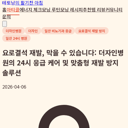
테토남
의 활기찬 아침
홈
아티클
에너지 체크
모닝 루틴
모닝 레시피
추천템 리뷰
커뮤니티
문의
더자인병원
더자인
일산 비뇨기과 응급
요로결석 재발 방지
일산 24시 병원
요로결석 재발, 막을 수 있습니다: 더자인병
원의 24시 응급 케어 및 맞춤형 재발 방지
솔루션
2026-04-06