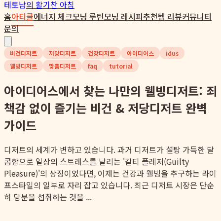
테토남
의 활기찬 아침
홈
아티클
에너지 체크
모닝 루틴
모닝 레시피
추천템 리뷰
커뮤니티
문의
비건디저트
저당디저트
건강디저트
아이디어스
idus
웰빙디저트
맞춤디저트
faq
tutorial
아이디어스에서 찾는 나만의 웰빙디저트: 죄
책감 없이 즐기는 비건 & 저당디저트 완벽
가이드
디저트의 세계가 변하고 있습니다. 과거 디저트가 설탕 가득한 달
콤함으로 일상의 스트레스를 날리는 '길티 플레저(Guilty
Pleasure)'의 상징이었다면, 이제는 건강과 웰빙을 추구하는 라이
프스타일의 일부로 자리 잡고 있습니다. 최근 디저트 시장은 단순
히 당분을 섭취하는 것을 ...