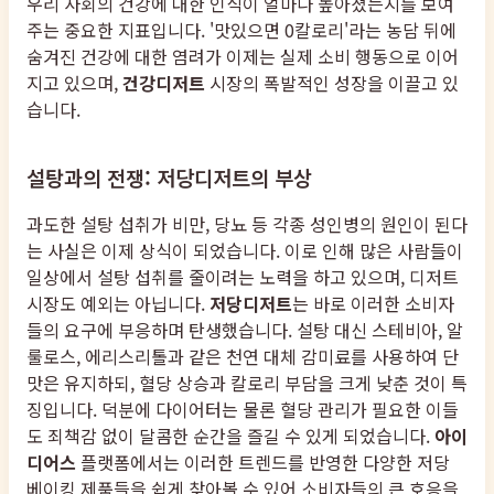
우리 사회의 건강에 대한 인식이 얼마나 높아졌는지를 보여
주는 중요한 지표입니다. '맛있으면 0칼로리'라는 농담 뒤에
숨겨진 건강에 대한 염려가 이제는 실제 소비 행동으로 이어
지고 있으며,
건강디저트
시장의 폭발적인 성장을 이끌고 있
습니다.
설탕과의 전쟁: 저당디저트의 부상
과도한 설탕 섭취가 비만, 당뇨 등 각종 성인병의 원인이 된다
는 사실은 이제 상식이 되었습니다. 이로 인해 많은 사람들이
일상에서 설탕 섭취를 줄이려는 노력을 하고 있으며, 디저트
시장도 예외는 아닙니다.
저당디저트
는 바로 이러한 소비자
들의 요구에 부응하며 탄생했습니다. 설탕 대신 스테비아, 알
룰로스, 에리스리톨과 같은 천연 대체 감미료를 사용하여 단
맛은 유지하되, 혈당 상승과 칼로리 부담을 크게 낮춘 것이 특
징입니다. 덕분에 다이어터는 물론 혈당 관리가 필요한 이들
도 죄책감 없이 달콤한 순간을 즐길 수 있게 되었습니다.
아이
디어스
플랫폼에서는 이러한 트렌드를 반영한 다양한 저당
베이킹 제품들을 쉽게 찾아볼 수 있어 소비자들의 큰 호응을