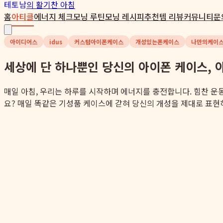
테토남
의 활기찬 아침
홈
아티클
에너지 체크
모닝 루틴
모닝 레시피
추천템 리뷰
커뮤니티
문
아이디어스
idus
커스텀아이폰케이스
개성있는폰케이스
나만의케이
세상에 단 하나뿐인 당신의 아이폰 케이스,
매일 아침, 우리는 하루를 시작하며 에너지를 충전합니다. 힘찬 운
요? 매일 똑같은 기성품 케이스에 갇혀 당신의 개성을 제대로 표현하