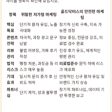
차이를 명확히 확인해 보십시오.
골드닥터스의 안전한 마케
항목
위험한 저가형 마케팅
팅
핵심
단기적 환자 유입, 노출
장기적 신뢰 구축, 지속 가
목표
극대화
능한 성장
콘텐츠
자극적, 과장 광고 문구
정보 중심, 전문성 강조, 의
전략
남발
료법 검수 완료
리뷰
불법 어뷰징, 가짜 후기
진성 후기 유도, 체계적인
관리
작성
평판 관리
법적
행정 처분, 과징금 등 리
의료법준수
원칙 하에 리스
리스크
스크 매우 높음
크 제로화
기대
일시적 문의 증가 후 신
안정적인 신규 환자 유입 및
효과
뢰도 하락
브랜드 가치 상승
파트너
장기적 파트너십, 데이터 기
단기 계약, 성과 불투명
십
반 투명한 보고