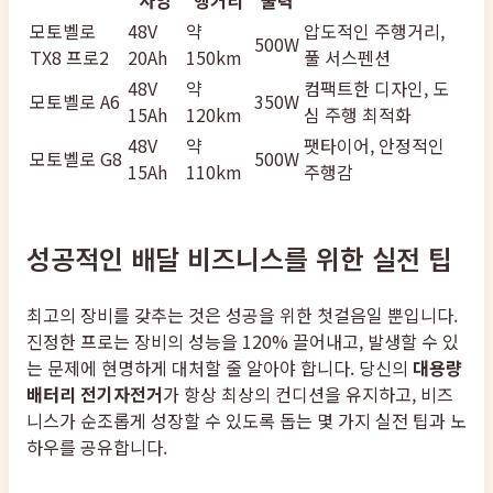
사양
행거리
출력
모토벨로
48V
약
압도적인 주행거리,
500W
TX8 프로2
20Ah
150km
풀 서스펜션
48V
약
컴팩트한 디자인, 도
모토벨로 A6
350W
15Ah
120km
심 주행 최적화
48V
약
팻타이어, 안정적인
모토벨로 G8
500W
15Ah
110km
주행감
성공적인 배달 비즈니스를 위한 실전 팁
최고의 장비를 갖추는 것은 성공을 위한 첫걸음일 뿐입니다.
진정한 프로는 장비의 성능을 120% 끌어내고, 발생할 수 있
는 문제에 현명하게 대처할 줄 알아야 합니다. 당신의
대용량
배터리 전기자전거
가 항상 최상의 컨디션을 유지하고, 비즈
니스가 순조롭게 성장할 수 있도록 돕는 몇 가지 실전 팁과 노
하우를 공유합니다.