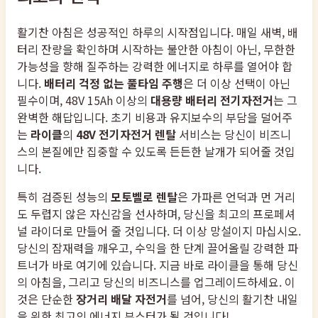
활기찬 아침은 성공적인 하루의 시작점입니다. 매일 새벽, 배
터리 잔량을 확인하며 시작하는 불안한 아침이 아닌, 무한한
가능성을 향해 질주하는 강력한 에너지로 하루를 열어야 합
니다.
배터리 걱정 없는 풀타임 주행
은 더 이상 선택이 아닌
필수이며, 48V 15Ah 이상의
대용량 배터리 전기자전거
는 그
완벽한 해답입니다. 초기 비용과 유지보수의 부담을 덜어주
는
라이클
의
48V 전기자전거 렌탈
서비스는 당신이 비즈니
스의 본질에만 집중할 수 있도록 든든한 날개가 되어줄 것입
니다.
특히 검증된 성능의
모토벨로 렌탈
은 가파른 언덕과 먼 거리
도 두렵지 않은 자신감을 선사하며, 당신을 최고의 프로페셔
널 라이더로 만들어 줄 것입니다. 더 이상 망설이지 마십시오.
당신의 잠재력을 깨우고, 수익을 한 단계 끌어올릴 강력한 파
트너가 바로 여기에 있습니다. 지금 바로 라이클을 통해 당신
의 아침을, 그리고 당신의 비즈니스를 업그레이드하세요. 이
것은 단순한
장거리 배달 자전거
를 넘어, 당신의 활기찬 내일
을 위한 최고의 에너지 부스터가 될 것입니다!