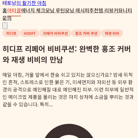
테토남
의 활기찬 아침
홈
아티클
에너지 체크
모닝 루틴
모닝 레시피
추천템 리뷰
커뮤니티
문의
히디프
HIDIFF
리페어 비비쿠션
홍조 커버 쿠션
재생 비비
히디프 리페어 비비쿠션: 완벽한 홍조 커버
와 재생 비비의 만남
매일 아침, 거울 앞에서 한숨 쉬고 있지는 않으신가요? 밤새 뒤척
인 흔적, 스트레스로 인한 붉은 기, 미세먼지와 자외선 등 외부 환
경의 공격으로 예민해질 대로 예민해진 피부. 이런 피부에 일반적
인 메이크업 제품을 올리는 것은 마치 상처에 소금을 뿌리는 것과
같을 수 있습니다. 특히...