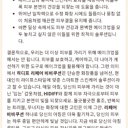
록 피부 본연의 건강을 되찾는 데 도움을 줍니다.
뛰어난 밀착력으로 수정 화장 시에도 들뜸이나 뭉침 없
이 처음처럼 매끈한 피부결을 유지해 줍니다.
바쁜 일상 속에서도 피부 건강과 완벽한 메이크업을 모
두 놓치고 싶지 않은 이들을 위한 최적의 솔루션입니
다.
결론적으로, 우리는 더 이상 피부를 가리기 위해 메이크업을
해서는 안 됩니다. 피부를 보호하고, 케어하고, 더 나아가 개
선하기 위한 도구로 메이크업을 활용해야 합니다. 그런 의미
에서
히디프 리페어 비비쿠션
은 단순한 화장품을 넘어선, 현
대인의 라이프스타일에 맞춘 스마트한 스킨케어 솔루션이라
고 할 수 있습니다. 매일 아침, 당신의 피부에 가리는 것이 아
닌 '입는' 갑옷처럼,
HIDIFF
와 함께 외부 자극으로부터 피부
를 지키고 본연의 빛을 되찾으세요. 울긋불긋한 홍조, 반복되
는 트러블, 무너지는 화장에 대한 고민은 이제 그만.
리페어
비비쿠션
하나로 당신의 아침은 더욱 활기차고, 당신의 피부
는 하루 종일 편안하게 빛날 것입니다. 지금 바로 당신의 아침
루틴을, 그리고 당신의 피부 자신감을 업그레이드하세요.