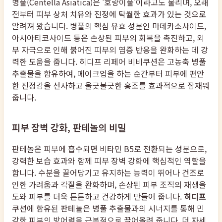
병풀(Centella Asiatica)은 '호랑이풀'이라고도 불리며, 오래
전부터 피부 상처 치유와 진정에 탁월한 효과가 있는 것으로
알려져 왔습니다. 병풀의 핵심 유효 성분인 마데카소사이드,
아시아티코사이드 등은 손상된 피부의 회복을 촉진하고, 외
부 자극으로 인해 붉어진 피부의 염증 반응을 완화하는 데 강
력한 도움을 줍니다. 히디프 리페어 비비쿠션은 고농축 병풀
추출물을 함유하여, 메이크업을 하는 순간부터 피부에 편안
한 진정감을 선사하고 울긋불긋한 홍조를 효과적으로 잠재워
줍니다.
피부 장벽 강화, 판테놀의 비밀
판테놀은 피부에 흡수되면 비타민 B5로 전환되는 성분으로,
강력한 보습 효과와 함께 피부 장벽 강화에 핵심적인 역할을
합니다. 수분을 끌어당기고 유지하는 능력이 뛰어나 건조로
인한 가려움과 각질을 완화하며, 손상된 피부 조직의 재생을
도와 피부를 더욱 튼튼하고 건강하게 만들어 줍니다.
히디프
쿠션에 함유된 판테놀은 병풀 추출물과의 시너지를 통해 민
감한 피부의 방어력을 근본적으로 끌어올려 줍니다. 더 자세