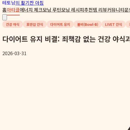
테토남
의 활기찬 아침
홈
아티클
에너지 체크
모닝 루틴
모닝 레시피
추천템 리뷰
커뮤니티
문
건강 야식
포만감 간식
다이어트 유지
볼비(Bowl-B)
LIVET 간식
다이어트 유지 비결: 죄책감 없는 건강 야식
2026-03-31