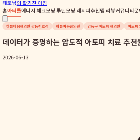
테토남
의 활기찬 아침
홈
아티클
에너지 체크
모닝 루틴
모닝 레시피
추천템 리뷰
커뮤니티
문
하늘마음한의원 강동천호점
하늘마음한의원
강동구 아토피 한의원
아토피 
데이터가 증명하는 압도적 아토피 치료 추천율
2026-06-13