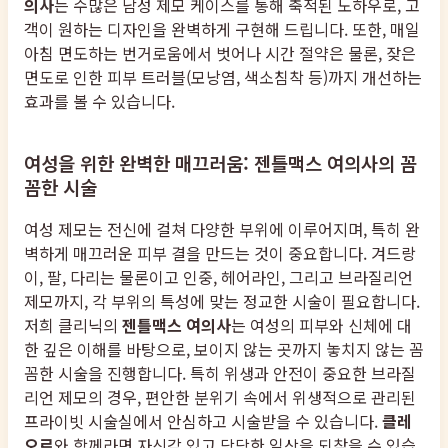
의사
는 수많은 남성 제모 케이스를 통해 축적된 노하우로, 고
객이 원하는 디자인을 완벽하게 구현해 드립니다. 또한, 매일
아침 면도하는 번거로움에서 벗어나 시간 절약은 물론, 잦은
면도로 인한 피부 트러블(모낭염, 색소침착 등)까지 개선하는
효과를 볼 수 있습니다.
여성을 위한 완벽한 매끄러움: 젠틀맥스 여의사의 꼼
꼼한 시술
여성 제모는 전신에 걸쳐 다양한 부위에 이루어지며, 특히 완
벽하게 매끄러운 피부 결을 만드는 것이 중요합니다. 겨드랑
이, 팔, 다리는 물론이고 인중, 헤어라인, 그리고 브라질리언
제모까지, 각 부위의 특성에 맞는 정교한 시술이 필요합니다.
저희 클리닉의
젠틀맥스 여의사
는 여성의 피부와 신체에 대
한 깊은 이해를 바탕으로, 보이지 않는 곳까지 놓치지 않는 꼼
꼼한 시술을 진행합니다. 특히 위생과 안전이 중요한 브라질
리언 제모의 경우, 편안한 분위기 속에서 위생적으로 관리된
프라이빗 시술실에서 안심하고 시술받을 수 있습니다.
클레
오르
와 함께라면 자신감 있고 당당한 일상을 되찾을 수 있습