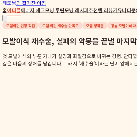
테토남
의 활기찬 아침
홈
아티클
에너지 체크
모닝 루틴
모닝 레시피
추천템 리뷰
커뮤니티
문
모엠의원 원장 직접
모엠 의원 재수술 만족도
모엠 생착률
강남 모발이식 
모발이식 재수술, 실패의 악몽을 끝낼 마지막
첫 모발이식의 부푼 기대가 실망과 좌절감으로 바뀌는 경험. 안타깝
깊은 마음의 상처를 남깁니다. 그래서 '재수술'이라는 단어 앞에서는 더