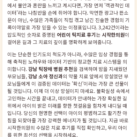
에서 불안과 혼란을 느끼고 계시다면, 가장 먼저 '객관적인 데
이터'라는 나침반을 손에 쥐어야 합니다. 막연한 광고나 뜬소
문이 아닌, 수많은 가족들이 직접 겪고 남긴 진솔한 경험의 기
록이야말로 가장 믿을 수 있는 이정표입니다. 3,242건이라는
압도적인 숫자로 증명된
어린이 틱치료 후기
는
시작한의원
이
걸어온 길과 그 치료의 깊이를 명확하게 보여줍니다.
이는 단순한 인기도의 척도가 아니라, 수많은 임상 경험을 통
해 축적된 노하우와 데이터 기반의 정교한 치료 시스템을 의
미합니다.
강남 틱장애 병원 추천
을 검색하며 밤을 지새웠던
부모님들,
강남 소아 정신과
의 약물 치료 앞에서 망설였던 부
모님들에게 이 검증된 데이터는 '확신'이라는 가장 큰 선물이
될 것입니다. 이제 더 이상 망설이지 마세요. 불확실성 속에서
고민하는 시간을 끝내고, 데이터가 안내하는 가장 확실한 길
위에서 아이의 밝은 미래를 향한 첫걸음을 힘차게 내디딜 때
입니다. 당신의 현명한 선택이 아이의 평범하고도 활기찬 아
침을 되찾아줄 가장 강력한 에너지가 될 것입니다. 지금 바로
시작한의원의 수많은 치료 후기를 직접 확인하고, 우리 아이
를 위한 최선의 선택을 시작하세요.