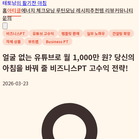
테토남
의 활기찬 아침
홈
아티클
에너지 체크
모닝 루틴
모닝 레시피
추천템 리뷰
커뮤니티
문의
비즈니스PT
유튜브 고수익
템플릿 판매
실무 노하우
컨설팅 확장
자체 상품
뷰트랩
Business PT
얼굴 없는 유튜브로 월 1,000만 원? 당신의
아침을 바꿔 줄 비즈니스PT 고수익 전략!
2026-03-23