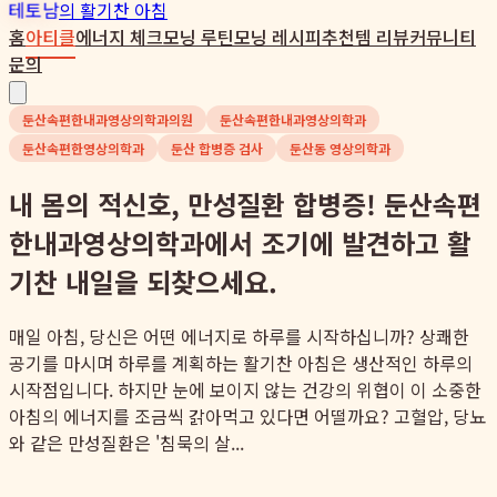
테토남
의 활기찬 아침
홈
아티클
에너지 체크
모닝 루틴
모닝 레시피
추천템 리뷰
커뮤니티
문의
둔산속편한내과영상의학과의원
둔산속편한내과영상의학과
둔산속편한영상의학과
둔산 합병증 검사
둔산동 영상의학과
내 몸의 적신호, 만성질환 합병증! 둔산속편
한내과영상의학과에서 조기에 발견하고 활
기찬 내일을 되찾으세요.
매일 아침, 당신은 어떤 에너지로 하루를 시작하십니까? 상쾌한
공기를 마시며 하루를 계획하는 활기찬 아침은 생산적인 하루의
시작점입니다. 하지만 눈에 보이지 않는 건강의 위협이 이 소중한
아침의 에너지를 조금씩 갉아먹고 있다면 어떨까요? 고혈압, 당뇨
와 같은 만성질환은 '침묵의 살...