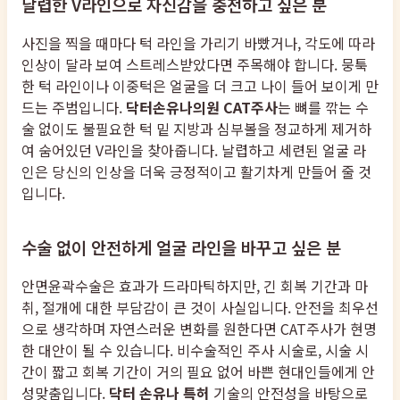
날렵한 V라인으로 자신감을 충전하고 싶은 분
사진을 찍을 때마다 턱 라인을 가리기 바빴거나, 각도에 따라
인상이 달라 보여 스트레스받았다면 주목해야 합니다. 뭉툭
한 턱 라인이나 이중턱은 얼굴을 더 크고 나이 들어 보이게 만
드는 주범입니다.
닥터손유나의원 CAT주사
는 뼈를 깎는 수
술 없이도 불필요한 턱 밑 지방과 심부볼을 정교하게 제거하
여 숨어있던 V라인을 찾아줍니다. 날렵하고 세련된 얼굴 라
인은 당신의 인상을 더욱 긍정적이고 활기차게 만들어 줄 것
입니다.
수술 없이 안전하게 얼굴 라인을 바꾸고 싶은 분
안면윤곽수술은 효과가 드라마틱하지만, 긴 회복 기간과 마
취, 절개에 대한 부담감이 큰 것이 사실입니다. 안전을 최우선
으로 생각하며 자연스러운 변화를 원한다면 CAT주사가 현명
한 대안이 될 수 있습니다. 비수술적인 주사 시술로, 시술 시
간이 짧고 회복 기간이 거의 필요 없어 바쁜 현대인들에게 안
성맞춤입니다.
닥터 손유나 특허
기술의 안전성을 바탕으로