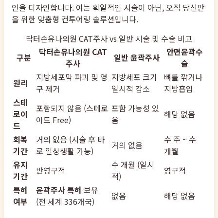
인을 디자인합니다. 이는 획일적인 시술이 아닌, 오직 당신만
을 위한 맞춤형 컨투어링 솔루션입니다.
닥터손유나의원 CAT주사 vs 일반 시술 및 수술 비교
닥터손유나의원 CAT
안면윤곽수
구분
일반 윤곽주사
주사
술
지방세포막 파괴 및 영
지방세포 크기
뼈를 깎거나
원리
구 제거
일시적 감소
지방흡입
스테
포함되지 않음 (스테로
포함 가능성 있
로이
해당 없음
이드 Free)
음
드
회복
거의 없음 (시술 후 바
수 주 ~ 수
거의 없음
기간
로 일상생활 가능)
개월
유지
수 개월 (일시
반영구적
영구적
기간
적)
특허
윤곽주사 특허
보유
없음
해당 없음
여부
(전 세계 336개국)