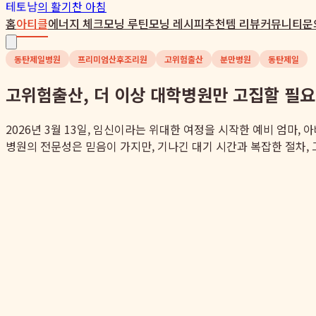
테토남
의 활기찬 아침
홈
아티클
에너지 체크
모닝 루틴
모닝 레시피
추천템 리뷰
커뮤니티
문
동탄제일병원
프리미엄산후조리원
고위험출산
분만병원
동탄제일
고위험출산, 더 이상 대학병원만 고집할 필요
2026년 3월 13일, 임신이라는 위대한 여정을 시작한 예비 엄마,
병원의 전문성은 믿음이 가지만, 기나긴 대기 시간과 복잡한 절차, 그리