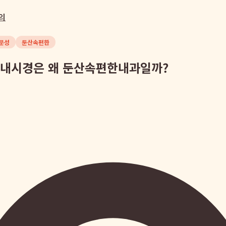
의
문성
둔산속편한
대장내시경은 왜 둔산속편한내과일까?