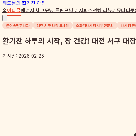
테토남
의 활기찬 아침
홈
아티클
에너지 체크
모닝 루틴
모닝 레시피
추천템 리뷰
커뮤니티
문
둔산속편한내과
대전 서구 대장내시경
소화기내시경 세부전문의
내시경 전
활기찬 하루의 시작, 장 건강! 대전 서구 
게시일: 2026-02-25