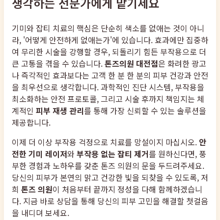
생각하는 전문가에게 맡기세요
기미와 잡티 치료의 핵심은 단순히 색소를 없애는 것이 아니
라, '어떻게 안전하게 없애는가'에 있습니다. 효과에만 집중하
여 무리한 시술을 강행할 경우, 되돌리기 힘든 부작용으로 더
큰 고통을 겪을 수 있습니다.
톤즈의원 대전점
은 화려한 광고
나 즉각적인 효과보다는 고객 한 분 한 분의 피부 건강과 안전
을 최우선으로 생각합니다. 과학적인 진단 시스템, 부작용을
최소화하는 안전 프로토콜, 그리고 시술 후까지 책임지는 체
계적인
피부 재생 관리
를 통해 가장 신뢰할 수 있는 솔루션을
제공합니다.
이제 더 이상 부작용 걱정으로 치료를 망설이지 마십시오.
안
전한 기미 레이저
와
부작용 없는 잡티 제거
를 원하신다면, 풍
부한 경험과 노하우를 갖춘 톤즈 의원의 문을 두드려주세요.
당신의 피부가 본연의 맑고 건강한 빛을 되찾을 수 있도록, 저
희
톤즈 의원
이 처음부터 끝까지 정성을 다해 함께하겠습니
다. 지금 바로 상담을 통해 당신의 피부 고민을 해결할 첫걸음
을 내디뎌 보세요.