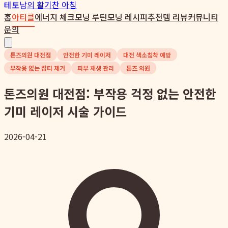
테토남
의 활기찬 아침
홈
아티클
에너지 체크
모닝 루틴
모닝 레시피
추천템 리뷰
커뮤니티
문의
톤즈의원 대전점
안전한 기미 레이저
대전 색소침착 예방
부작용 없는 잡티 제거
피부 재생 관리
톤즈 의원
톤즈의원 대전점: 부작용 걱정 없는 안전한
기미 레이저 시술 가이드
2026-04-21