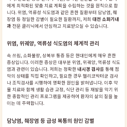
에게 최적화된 맞춤 치료 계획을 수립하는 것을 원칙으로 합
니다. 위염, 역류성 식도염과 같은 흔한 질환부터 담낭염, 췌
장염 등 정밀한 감별이 필요한 질환까지, 저희
대전 소화기내
과
전문 클리닉에서 안심하고 치료받으실 수 있습니다.
위염, 위궤양, 역류성 식도염의 체계적 관리
속 쓰림, 소화불량, 상복부 통증 등은 현대인에게 매우 흔한
증상입니다. 이러한 증상은 대부분 위염, 위궤양, 역류성 식도
염과 관련이 있습니다. 저희는 정확한
내시경 검사
를 통해 점
막의 상태를 직접 확인하고, 필요한 경우 헬리코박터균 검사
나 조직검사를 시행하여 명확한 원인을 밝혀냅니다. 이후 약
물 치료와 함께 생활 습관 교정, 식단 관리 등 재발을 막기 위
한 종합적인 관리 프로그램을 제공하여 환자의 삶의 질을 높
이는 데 주력합니다.
담낭염, 췌장염 등 급성 복통의 원인 감별