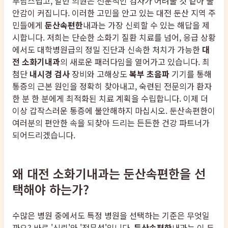
부담스럽고, 일반 의원은 전문적인 검사가 어려울 것 같아 불
안감이 커집니다. 이러한 고민을 안고 있는 대전 둔산 지역 주
민들에게
둔산속편한
내과는 가장 신뢰할 수 있는 해답을 제
시합니다. 저희는 단순한 소화기 질환 치료를 넘어, 응급 상황
에서도 대학병원급의 정밀 진단과 신속한 처치가 가능한
대
전 소화기내과
의 새로운 패러다임을 열어가고 있습니다. 최
첨단
내시경 검사
장비와 고해상도
복부 초음파
기기를 통해
통증의 근본 원인을 정확히 찾아내고, 숙련된 전문의가 환자
한 분 한 분에게 최적화된 치료 계획을 수립합니다. 이제 더
이상 갑작스러운 통증에 불안해하지 마십시오. 둔산속편한이
여러분의 편안한 속을 되찾아 드리는 든든한 건강 파트너가
되어드리겠습니다.
왜 대전 소화기내과는 둔산속편한을 선
택해야 하는가?
수많은 병원 중에서도 특정 병원을 선택하는 기준은 무엇일
까요? 바로 '신뢰'와 '전문성'입니다.
둔산속편한
내과는 이 두