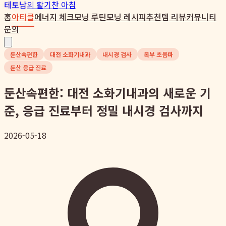
테토남
의 활기찬 아침
홈
아티클
에너지 체크
모닝 루틴
모닝 레시피
추천템 리뷰
커뮤니티
문의
둔산속편한
대전 소화기내과
내시경 검사
복부 초음파
둔산 응급 진료
둔산속편한: 대전 소화기내과의 새로운 기
준, 응급 진료부터 정밀 내시경 검사까지
2026-05-18