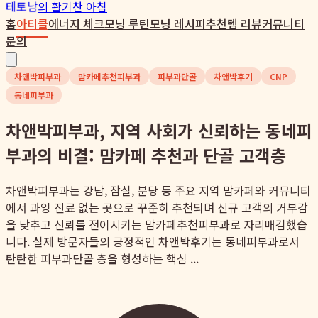
테토남
의 활기찬 아침
홈
아티클
에너지 체크
모닝 루틴
모닝 레시피
추천템 리뷰
커뮤니티
문의
차앤박피부과
맘카페추천피부과
피부과단골
차앤박후기
CNP
동네피부과
차앤박피부과, 지역 사회가 신뢰하는 동네피
부과의 비결: 맘카페 추천과 단골 고객층
차앤박피부과는 강남, 잠실, 분당 등 주요 지역 맘카페와 커뮤니티
에서 과잉 진료 없는 곳으로 꾸준히 추천되며 신규 고객의 거부감
을 낮추고 신뢰를 전이시키는 맘카페추천피부과로 자리매김했습
니다. 실제 방문자들의 긍정적인 차앤박후기는 동네피부과로서
탄탄한 피부과단골 층을 형성하는 핵심 ...