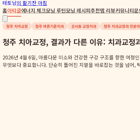
테토남
의 활기찬 아침
홈
아티클
에너지 체크
모닝 루틴
모닝 레시피
추천템 리뷰
커뮤니티
문
청주 치아교정
청주 바른기준치과
강서동 교정치과
청주 치과교정과 전문의
청주 치아교정, 결과가 다른 이유: 치과교정
2026년 4월 6일, 아름다운 미소와 건강한 구강 구조를 향한 여
무엇보다 중요합니다. 단순히 틀어진 치열을 바로잡는 것을 넘어, 턱관