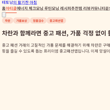
테토남
의 활기찬 아침
홈
아티클
에너지 체크
모닝 루틴
모닝 레시피
추천템 리뷰
커뮤니티
문
차란
가품보상
정품검수
중고패션앱
차란과 함께라면 중고 패션, 가품 걱정 없이 
중고 패션 거래의 고질적인 가품 문제를 해결하기 위해 차란은 구매
핑을 즐길 수 있도록 돕는 프리미엄 중고패션앱입니다. 이제 망설이지 