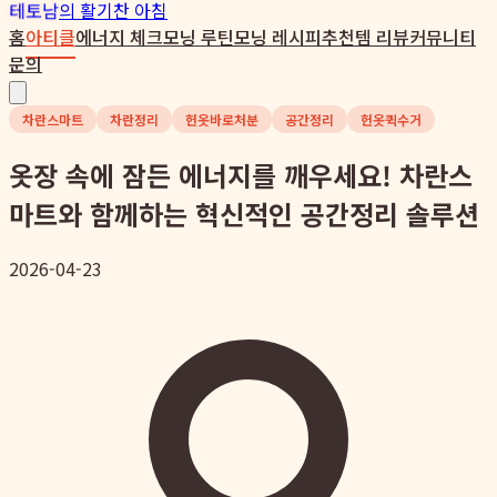
테토남
의 활기찬 아침
홈
아티클
에너지 체크
모닝 루틴
모닝 레시피
추천템 리뷰
커뮤니티
문의
차란스마트
차란정리
헌옷바로처분
공간정리
헌옷퀵수거
옷장 속에 잠든 에너지를 깨우세요! 차란스
마트와 함께하는 혁신적인 공간정리 솔루션
2026-04-23