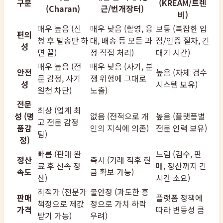
구분
(KREAM/트렌
(Charan)
근/번개장터)
비)
매우 높음 (신
매우 낮음 (촬영, 응
보통 (복잡한 입
편의
청 후 발송만 하
대, 배송 등 모든 과
점/인증 절차, 긴
성
면 끝)
정 직접 처리)
대기 시간)
매우 높음 (전
매우 낮음 (사기, 분
안전
높음 (자체 검수
문 감정, 사기
쟁 위험에 그대로
성
시스템 보유)
원천 차단)
노출)
전문
최상 (업계 최
성 (명
없음 (전적으로 개
높음 (플랫폼별
고 전문 감정
품감
인의 지식에 의존)
전문 인력 보유)
팀)
정)
빠름 (판매 완
느림 (검수, 판
정산
즉시 (거래 직후 현
료 후 신속 정
매, 정산까지 긴
속도
금 확보 가능)
산)
시간 소요)
최적가 (전문가
불안정 (과도한 흥
판매
플랫폼 정책에
책정으로 제값
정으로 가치 하락
가격
따라 변동성 큼
받기 가능)
우려)