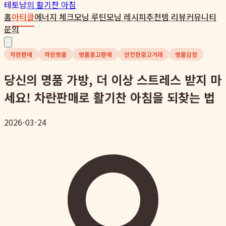
테토남
의 활기찬 아침
홈
아티클
에너지 체크
모닝 루틴
모닝 레시피
추천템 리뷰
커뮤니티
문의
차란판매
차란명품
명품중고판매
안전한중고거래
명품감정
당신의 명품 가방, 더 이상 스트레스 받지 마
세요! 차란판매로 활기찬 아침을 되찾는 법
2026-03-24