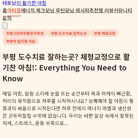
테토남
의 활기찬 아침
홈
아티클
에너지 체크
모닝 루틴
모닝 레시피
추천템 리뷰
커뮤니티
문의
부평그린마취통증의학과
부평 도수치료 잘하는곳
부평 체형교정
부평역 일자목 치료
부평 도수치료 잘하는곳? 체형교정으로 활
기찬 아침!: Everything You Need to
Know
매일 아침, 알람 소리에 눈을 뜨는 순간부터 목과 어깨의 뻐근함,
허리의 묵직함으로 하루를 시작하시나요? 상쾌해야 할 아침이 통
증과의 싸움으로 시작된다면 하루 전체의 에너지 레벨과 생산성
은 곤두박질칠 수밖에 없습니다. 우리는 바쁜 일상 속에서 잘못된
자세, 스트레스, 운동 부족으로...