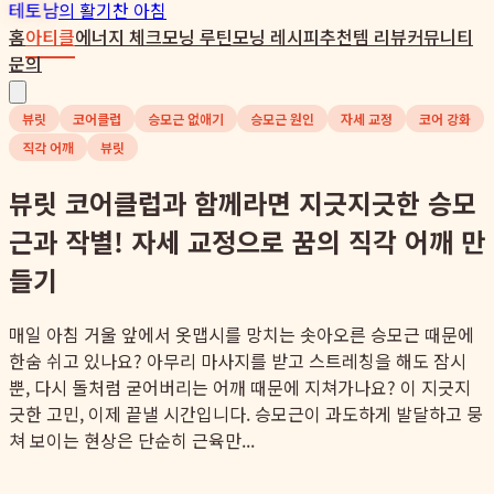
테토남
의 활기찬 아침
홈
아티클
에너지 체크
모닝 루틴
모닝 레시피
추천템 리뷰
커뮤니티
문의
뷰릿
코어클럽
승모근 없애기
승모근 원인
자세 교정
코어 강화
직각 어깨
뷰릿
뷰릿 코어클럽과 함께라면 지긋지긋한 승모
근과 작별! 자세 교정으로 꿈의 직각 어깨 만
들기
매일 아침 거울 앞에서 옷맵시를 망치는 솟아오른 승모근 때문에
한숨 쉬고 있나요? 아무리 마사지를 받고 스트레칭을 해도 잠시
뿐, 다시 돌처럼 굳어버리는 어깨 때문에 지쳐가나요? 이 지긋지
긋한 고민, 이제 끝낼 시간입니다. 승모근이 과도하게 발달하고 뭉
쳐 보이는 현상은 단순히 근육만...