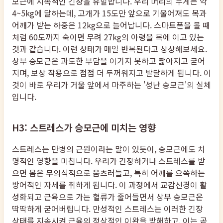
모근에 지속적인 긴장을 유발합니다. 우리 머리의 무게는 약
4~5kg에 달하는데, 고개가 15도만 앞으로 기울어져도 목과
어깨가 받는 하중은 12kg으로 늘어납니다. 스마트폰을 볼 때
처럼 60도까지 숙이면 무려 27kg의 아령을 목에 이고 있는
것과 같습니다. 이런 상태가 매일 반복된다고 상상해보세요.
상부 승모근은 과도한 부담을 이기지 못하고 짧아지고 굳어
지며, 보상 작용으로 점점 더 두꺼워지고 발달하게 됩니다. 이
것이 바로 우리가 거울 앞에서 마주하는 '성난 승모근'의 실체
입니다.
H3: 스트레스가 승모근에 미치는 영향
스트레스는 만병의 근원이라는 말이 있듯이, 승모근에도 치
명적인 영향을 미칩니다. 우리가 긴장하거나 스트레스를 받
으면 몸은 무의식적으로 움츠러들고, 특히 어깨를 으쓱하는
방어적인 자세를 취하게 됩니다. 이 과정에서 교감신경이 활
성화되고 근육으로 가는 혈류가 줄어들면서 상부 승모근은
딱딱하게 굳어버립니다. 만성적인 스트레스는 이러한 긴장
상태를 지속시켜 근육의 정상적인 이완을 방해하고, 이는 곧