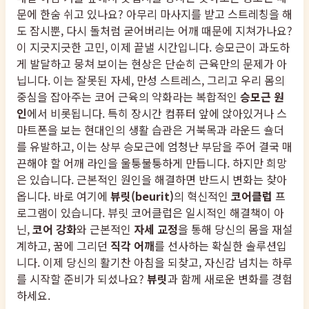
문에 한숨 쉬고 있나요? 아무리 마사지를 받고 스트레칭을 해
도 잠시뿐, 다시 돌처럼 굳어버리는 어깨 때문에 지쳐가나요?
이 지긋지긋한 고민, 이제 끝낼 시간입니다. 승모근이 과도하
게 발달하고 뭉쳐 보이는 현상은 단순히 근육만의 문제가 아
닙니다. 이는 잘못된 자세, 만성 스트레스, 그리고 우리 몸의
중심을 잡아주는 코어 근육의 약화라는 복합적인
승모근 원
인
에서 비롯됩니다. 특히 장시간 컴퓨터 앞에 앉아있거나 스
마트폰을 보는 현대인의 생활 습관은 거북목과 라운드 숄더
를 유발하고, 이는 상부 승모근에 엄청난 부담을 주어 결국 매
끈해야 할 어깨 라인을 울퉁불퉁하게 만듭니다. 하지만 희망
은 있습니다. 근본적인 원인을 해결하면 반드시 변화는 찾아
옵니다. 바로 여기에
뷰릿(beurit)
의 혁신적인
코어클럽
프
로그램이 있습니다. 뷰릿 코어클럽은 일시적인 해결책이 아
닌,
코어 강화
와 근본적인
자세 교정
을 통해 당신의 몸을 재설
계하고, 꿈에 그리던
직각 어깨
를 선사하는 확실한 솔루션입
니다. 이제 당신의 활기찬 아침을 되찾고, 자신감 넘치는 하루
를 시작할 준비가 되셨나요?
뷰릿
과 함께 새로운 변화를 경험
하세요.