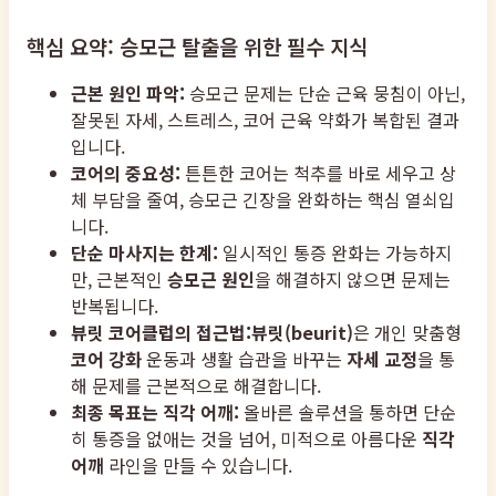
핵심 요약: 승모근 탈출을 위한 필수 지식
근본 원인 파악:
승모근 문제는 단순 근육 뭉침이 아닌,
잘못된 자세, 스트레스, 코어 근육 약화가 복합된 결과
입니다.
코어의 중요성:
튼튼한 코어는 척추를 바로 세우고 상
체 부담을 줄여, 승모근 긴장을 완화하는 핵심 열쇠입
니다.
단순 마사지는 한계:
일시적인 통증 완화는 가능하지
만, 근본적인
승모근 원인
을 해결하지 않으면 문제는
반복됩니다.
뷰릿 코어클럽의 접근법:
뷰릿(beurit)
은 개인 맞춤형
코어 강화
운동과 생활 습관을 바꾸는
자세 교정
을 통
해 문제를 근본적으로 해결합니다.
최종 목표는 직각 어깨:
올바른 솔루션을 통하면 단순
히 통증을 없애는 것을 넘어, 미적으로 아름다운
직각
어깨
라인을 만들 수 있습니다.