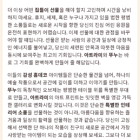
더 이상 어떤
집들이 선물
을 해야 할지 고민하며 시간을 낭비
하지 마세요. 휴지, 세제, 혹은 누구나 가지고 있을 법한 평범
한 소품들로는 새로운 시작을 향한 당신의 진심 어린 응원을
온전히 표현하기 어렵습니다. 이제 선물에 대한 관점을 바꾸
어야 할 때입니다. 선물은 받는 사람의 공간과 일상에 긍정적
인 에너지를 불어넣고, 당신의 세련된 안목과 따뜻한 마음을
동시에 보여주는 최고의 기회입니다.
아트라미
와
뚜누
는 바
로 그 기회를 완벽하게 만들어 줄 해답입니다.
이들의
감성 홈데코
아이템들은 단순한 물건을 넘어, 하나의
예술 작품으로서 공간에 깊이를 더하고 이야기를 만듭니다.
뚜누
의 독창적인 오브제는 평범한 테이블 위를 특별한 무대
로 만들고,
아트라미
의 아트 프린트는 밋밋한 벽을 영감 가득
한 갤러리로 변화시킬 것입니다. 이것은 단순한
특별한 인테
리어 소품
을 선물하는 것이 아니라, 아름다움을 향유하는 즐
거움과 일상의 활력을 선물하는 것과 같습니다. 당신이 고심
해서 선택한 단 하나의 작품이 친구의 새로운 공간에서 가장
사랑받는 아이템이 되는 모습을 상상해 보세요. 그보다 더 보