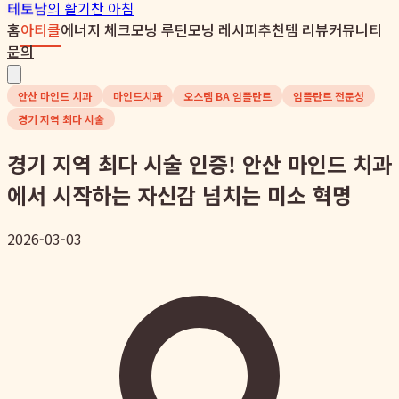
테토남
의 활기찬 아침
홈
아티클
에너지 체크
모닝 루틴
모닝 레시피
추천템 리뷰
커뮤니티
문의
안산 마인드 치과
마인드치과
오스템 BA 임플란트
임플란트 전문성
경기 지역 최다 시술
경기 지역 최다 시술 인증! 안산 마인드 치과
에서 시작하는 자신감 넘치는 미소 혁명
2026-03-03