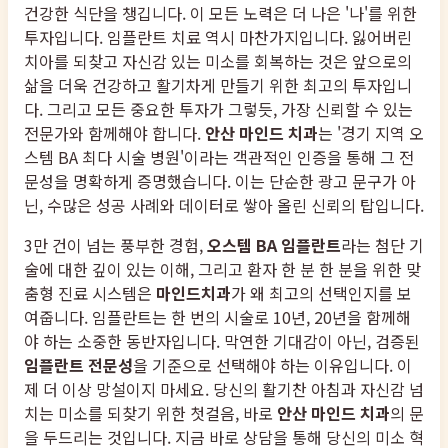
건강한 식단을 챙깁니다. 이 모든 노력은 더 나은 '나'를 위한
투자입니다. 임플란트 치료 역시 마찬가지입니다. 잃어버린
치아를 되찾고 자신감 있는 미소를 회복하는 것은 앞으로의
삶을 더욱 건강하고 활기차게 만들기 위한 최고의 투자입니
다. 그리고 모든 중요한 투자가 그렇듯, 가장 신뢰할 수 있는
전문가와 함께해야 합니다.
안산 마인드 치과
는 '경기 지역 오
스템 BA 최다 시술 병원'이라는 객관적인 인증을 통해 그 전
문성을 명확하게 증명했습니다. 이는 단순한 광고 문구가 아
닌, 수많은 성공 사례와 데이터로 쌓아 올린 신뢰의 탑입니다.
3만 건이 넘는 풍부한 경험,
오스템 BA 임플란트
라는 첨단 기
술에 대한 깊이 있는 이해, 그리고 환자 한 분 한 분을 위한 맞
춤형 진료 시스템은
마인드치과
가 왜 최고의 선택인지를 보
여줍니다. 임플란트는 한 번의 시술로 10년, 20년을 함께해
야 하는 소중한 동반자입니다. 막연한 기대감이 아닌, 검증된
임플란트 전문성
을 기준으로 선택해야 하는 이유입니다. 이
제 더 이상 망설이지 마세요. 당신의 활기찬 아침과 자신감 넘
치는 미소를 되찾기 위한 첫걸음, 바로
안산 마인드 치과
의 문
을 두드리는 것입니다. 지금 바로 상담을 통해 당신의 미소 혁