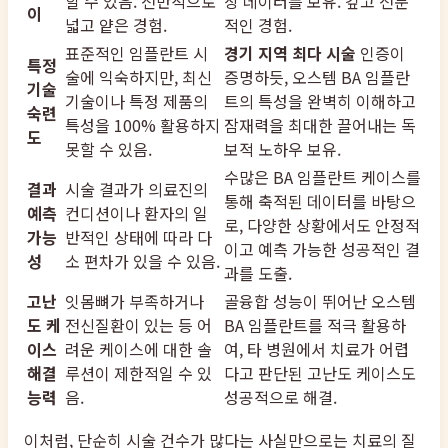
할 수 있음. 전반적으로
상 데이터를 보유. 깊고 전문
이
넓고 얕은 경험.
적인 경험.
표준적인 임플란트 시
경기 지역 최다 시술
인증이
특정
술에 익숙하지만, 최신
증명하듯, 오스템 BA 임플란
기술
기술이나 특정 제품의
트의 특성을 완벽히 이해하고
숙련
특성을 100% 활용하지
잠재력을 최대한 끌어내는 독
도
못할 수 있음.
보적 노하우 보유.
수많은 BA 임플란트 케이스를
결과
시술 결과가 의료진의
통해 축적된 데이터를 바탕으
예측
컨디션이나 환자의 일
로, 다양한 상황에서도 안정적
가능
반적인 상태에 따라 다
이고 예측 가능한 성공적인 결
성
소 편차가 있을 수 있음.
과를 도출.
고난
잇몸뼈가 부족하거나
골융합 성능이 뛰어난 오스템
도 케
전신질환이 있는 등 어
BA 임플란트를 적극 활용하
이스
려운 케이스에 대한 솔
여, 타 병원에서 치료가 어렵
해결
루션이 제한적일 수 있
다고 판단된 고난도 케이스도
능력
음.
성공적으로 해결.
이처럼, 단순히 시술 건수가 많다는 사실만으로는 치료의 질