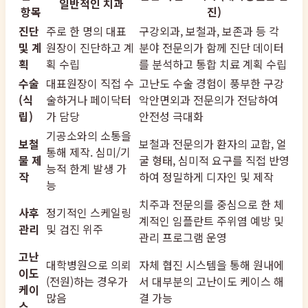
일반적인 치과
항목
진)
진단
주로 한 명의 대표
구강외과, 보철과, 보존과 등 각
및 계
원장이 진단하고 계
분야 전문의가 함께 진단 데이터
획
획 수립
를 분석하고 통합 치료 계획 수립
수술
대표원장이 직접 수
고난도 수술 경험이 풍부한 구강
(식
술하거나 페이닥터
악안면외과 전문의가 전담하여
립)
가 담당
안전성 극대화
기공소와의 소통을
보철
보철과 전문의가 환자의 교합, 얼
통해 제작. 심미/기
물 제
굴 형태, 심미적 요구를 직접 반영
능적 한계 발생 가
작
하여 정밀하게 디자인 및 제작
능
치주과 전문의를 중심으로 한 체
사후
정기적인 스케일링
계적인 임플란트 주위염 예방 및
관리
및 검진 위주
관리 프로그램 운영
고난
대학병원으로 의뢰
자체 협진 시스템을 통해 원내에
이도
(전원)하는 경우가
서 대부분의 고난이도 케이스 해
케이
많음
결 가능
스