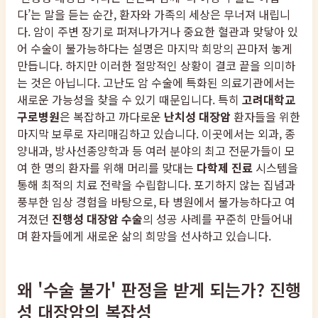
다’는 말을 듣는 순간, 환자와 가족의 세상은 무너져 내립니
다. 암이 주변 장기로 퍼져나가거나 중요한 혈관과 맞닿아 있
어 수술이 불가능하다는 설명은 마지막 희망의 끈마저 놓게
만듭니다. 하지만 이러한 절망적인 상황이 결코 끝을 의미하
는 것은 아닙니다. 고난도 암 수술에 특화된 의료기관에서는
새로운 가능성을 찾을 수 있기 때문입니다. 특히
고려대학교
구로병원
은 복잡하고 까다로운
난치성 대장암
환자들을 위한
마지막 보루로 자리매김하고 있습니다. 이곳에서는 외과, 종
양내과, 방사선종양학과 등 여러 분야의 최고 전문가들이 모
여 한 명의 환자를 위해 머리를 맞대는
다학제 진료
시스템을
통해 최적의 치료 전략을 수립합니다. 포기하지 않는 집념과
풍부한 임상 경험을 바탕으로, 타 병원에서 불가능하다고 여
겨졌던
진행성 대장암 수술
의 성공 사례를 꾸준히 만들어내
며 환자들에게 새로운 삶의 희망을 선사하고 있습니다.
왜 '수술 불가' 판정을 받게 되는가? 진행
성 대장암의 복잡성