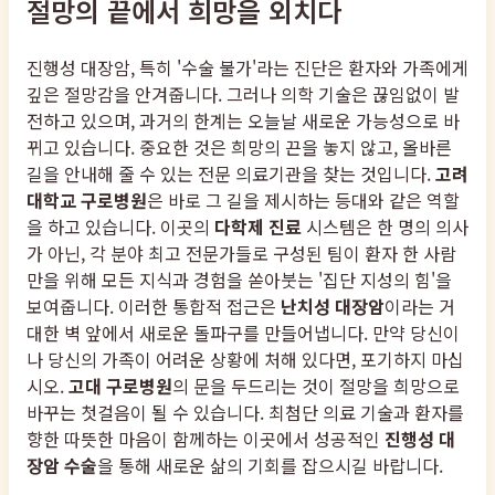
절망의 끝에서 희망을 외치다
진행성 대장암, 특히 '수술 불가'라는 진단은 환자와 가족에게
깊은 절망감을 안겨줍니다. 그러나 의학 기술은 끊임없이 발
전하고 있으며, 과거의 한계는 오늘날 새로운 가능성으로 바
뀌고 있습니다. 중요한 것은 희망의 끈을 놓지 않고, 올바른
길을 안내해 줄 수 있는 전문 의료기관을 찾는 것입니다.
고려
대학교 구로병원
은 바로 그 길을 제시하는 등대와 같은 역할
을 하고 있습니다. 이곳의
다학제 진료
시스템은 한 명의 의사
가 아닌, 각 분야 최고 전문가들로 구성된 팀이 환자 한 사람
만을 위해 모든 지식과 경험을 쏟아붓는 '집단 지성의 힘'을
보여줍니다. 이러한 통합적 접근은
난치성 대장암
이라는 거
대한 벽 앞에서 새로운 돌파구를 만들어냅니다. 만약 당신이
나 당신의 가족이 어려운 상황에 처해 있다면, 포기하지 마십
시오.
고대 구로병원
의 문을 두드리는 것이 절망을 희망으로
바꾸는 첫걸음이 될 수 있습니다. 최첨단 의료 기술과 환자를
향한 따뜻한 마음이 함께하는 이곳에서 성공적인
진행성 대
장암 수술
을 통해 새로운 삶의 기회를 잡으시길 바랍니다.