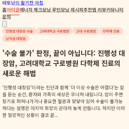
테토남
의 활기찬 아침
홈
아티클
에너지 체크
모닝 루틴
모닝 레시피
추천템 리뷰
커뮤니티
문의
진행성 대장암 수술
고려대학교 구로병원
고대 구로병원
다학제 진료
난치성 대장암
'수술 불가' 판정, 끝이 아닙니다: 진행성 대
장암, 고려대학교 구로병원 다학제 진료의
새로운 해법
‘진행성 대장암’이라는 진단과 함께 ‘더 이상 수술은 어렵다’는 말
을 듣는 순간, 환자와 가족의 세상은 무너져 내립니다. 암이 주변
장기로 퍼져나가거나 중요한 혈관과 맞닿아 있어 수술이 불가능
하다는 설명은 마지막 희망의 끈마저 놓게 만듭니다. 하지만 이러
한 절망적인 상황이 결코 끝...