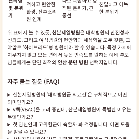
편의성
다소 복잡하고 경
적하고 편안한
친밀하고 아늑
및 분위
직된 분위기, 긴
환경, 산후조리
한 분위기
기
동선
원 연계
위 표에서 볼 수 있듯,
산본제일병원
은 대학병원의 안전성과
신뢰도, 그리고 여성병원의 편안함과 세심함을 모두 갖춘, 그
야말로 '하이브리드'형 병원이라 할 수 있습니다. 특정 가치에
치우치지 않고 모든 면에서 높은 만족도를 원하는 예비 부모
님들에게는 단연 최적의
안산 분만 병원
선택지입니다.
자주 묻는 질문 (FAQ)
산본제일병원의 '대학병원급 의료진'은 구체적으로 어떤
의미인가요?
V백(VBAC)을 고려 중인데, 산본제일병원이 특별한 이유는
무엇인가요?
첫 임신인데 고위험군에 속할까 봐 걱정됩니다. 어떤 도움
을 받을 수 있나요?