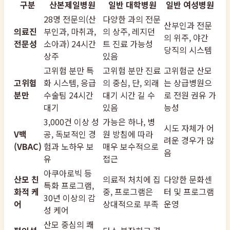
구분
산본제일병원
일반 대학병원
일반 여성병원
28명 전문의(산
다양한 과의 전문
산부인과 전문
의료진
부인과, 마취과,
의 상주, 레지던
의 위주, 야간
전문성
소아과) 24시간
트 진료 가능성
당직의 시스템
상주
있음
고위험 분만 특
고위험 분만 진료
고위험군 산모
고위험
화 시스템, 응급
의 중심, 단, 외래
는 상급병원으
분만
수술팀 24시간
대기 시간 길 수
로 전원 권유 가
대기
있음
능성
3,000건 이상 성
가능은 하나, 병
시도 자체가 어
V백
공, 독보적인 경
원 방침에 따라
려운 경우가 많
(VBAC)
험과 노하우 보
매우 보수적으로
음
유
접근
아쿠아로빅 등
산모 친
의료적 처치에 집
다양한 문화센
특화 프로그램,
화적 케
중, 프로그램은
터 및 프로그램
30년 이상의 감
어
상대적으로 부족
운영
성 케어
산모 중심의 쾌