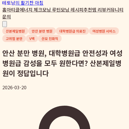
테토남
의 활기찬 아침
홈
아티클
에너지 체크
모닝 루틴
모닝 레시피
추천템 리뷰
커뮤니티
문의
산본제일병원
안산 분만 병원
대학병원급 의료진
여성병원 서비스
고위험 분만
V백
산모 친화적
안산 분만 병원, 대학병원급 안전성과 여성
병원급 감성을 모두 원한다면? 산본제일병
원이 정답입니다
2026-03-20